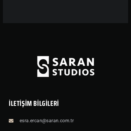
İLETİŞİM BİLGİLERİ
esra.ercan@saran.com.tr